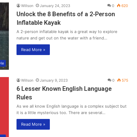
Willson
January 24, 2023
0
620
Unlock the 8 Benefits of a 2-Person
Inflatable Kayak
A 2-person inflatable kayak is a great way to explore
nature and get out on the water with a friend…
Read More »
yle
Willson
January 9, 2023
0
575
6 Lesser Known English Language
Rules
As we all know English language is a complex subject but
it is a little mysterious too. There are several…
Read More »