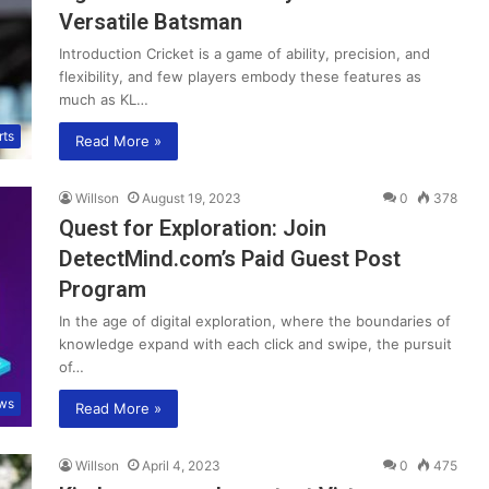
Versatile Batsman
Introduction Cricket is a game of ability, precision, and
flexibility, and few players embody these features as
much as KL…
rts
Read More »
Willson
August 19, 2023
0
378
Quest for Exploration: Join
DetectMind.com’s Paid Guest Post
Program
In the age of digital exploration, where the boundaries of
knowledge expand with each click and swipe, the pursuit
of…
ws
Read More »
Willson
April 4, 2023
0
475