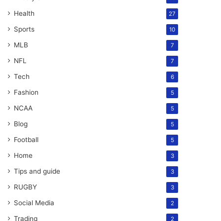
Health
27
Sports
10
MLB
7
NFL
7
Tech
6
Fashion
5
NCAA
5
Blog
5
Football
5
Home
3
Tips and guide
3
RUGBY
3
Social Media
2
Trading
2