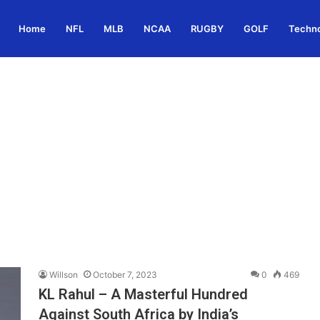
Home
NFL
MLB
NCAA
RUGBY
GOLF
Techn
Willson
October 7, 2023
0
469
KL Rahul – A Masterful Hundred
Against South Africa by India’s