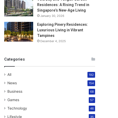
Residences: A Rising Trend in
Singapore’s New-Age Living
January 30, 2026
Exploring Pinery Residences:
Luxurious Living in Vibrant
Tampines
December 4, 2025
Categories
All
192
News
154
Business
68
Games
57
Technology
46
Lifestyle
35