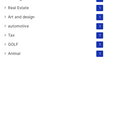
Real Estate
1
Art and design
1
automotive
1
Tax
1
GOLF
1
Animal
1