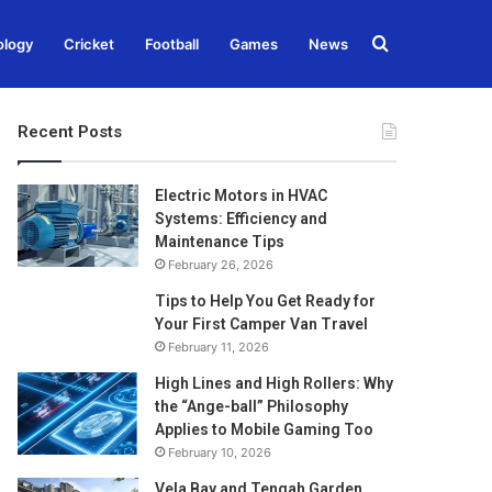
Search
ology
Cricket
Football
Games
News
for
Recent Posts
Electric Motors in HVAC
Systems: Efficiency and
Maintenance Tips
February 26, 2026
Tips to Help You Get Ready for
Your First Camper Van Travel
February 11, 2026
High Lines and High Rollers: Why
the “Ange-ball” Philosophy
Applies to Mobile Gaming Too
February 10, 2026
Vela Bay and Tengah Garden